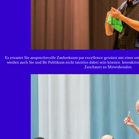
Es erwartet Sie anspruchsvolle Zauberkunst par excellence gewürzt mit einer ord
werden auch Sie und Ihr Publikum nicht tatenlos dabei sein können. Interakti
Zuschauer zu Mitwirkenden.