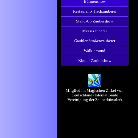
Bühnenshow
Restaurant- Tischzauberei
Stand-Up Zaubershow
Messezauberei
Gaukler Straßenzauberer
Walk-around
Kinder-Zaubershow
Mitglied im Magischen Zirkel von
Deutschland (Internationale
Vereinigung der Zauberkünstler)