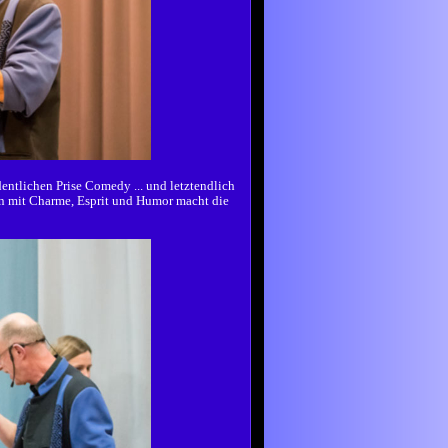
entlichen Prise Comedy ... und letztendlich
on mit Charme, Esprit und Humor macht die