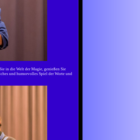
ie in die Welt der Magie, genießen Sie
eiches und humorvolles Spiel der Worte und