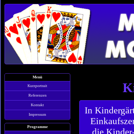
Menü
K
Kurzportrait
Referenzen
Kontakt
In Kindergär
Impressum
Einkaufszen
Programme
die Kinde